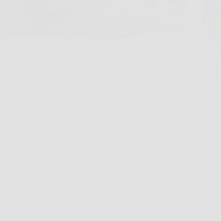
C’è un momento in cui ti guardi allo specchio e
pensi: “Faccio addominali, eppure quella parte
Ti dir
bassa non cambia mai”. Tranquillo, ci sono passato
posson
anch’io. La verità è che gli addominali bassi non
Niente
sono “un muscolo a parte”, ma una…
solo u
Eppure
si può
Redazione Rosa Notizie
5 Febbraio 2026