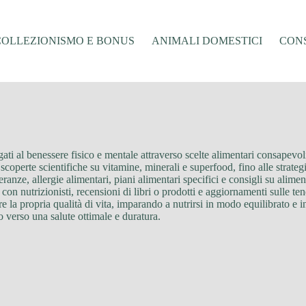
COLLEZIONISMO E BONUS
ANIMALI DOMESTICI
CONS
gati al benessere fisico e mentale attraverso scelte alimentari consapevoli
 scoperte scientifiche su vitamine, minerali e superfood, fino alle strate
leranze, allergie alimentari, piani alimentari specifici e consigli su alim
te con nutrizionisti, recensioni di libri o prodotti e aggiornamenti sulle 
re la propria qualità di vita, imparando a nutrirsi in modo equilibrato e 
o verso una salute ottimale e duratura.