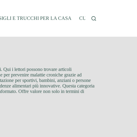
IGLI E TRUCCHI PER LA CASA
CUCINA E RICETTE
G
. Qui i lettori possono trovare articoli
gie per prevenire malattie croniche grazie ad
entazione per sportivi, bambini, anziani o persone
tendenze alimentari più innovative. Questa categoria
informato. Offre valore non solo in termini di