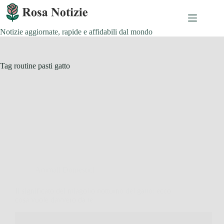
Salta
al
contenuto
Notizie aggiornate, rapide e affidabili dal mondo
Tag
routine pasti gatto
Animali Domestici
Il significato del miagolio notturno del gatto: ecco
cosa vuole davvero da te