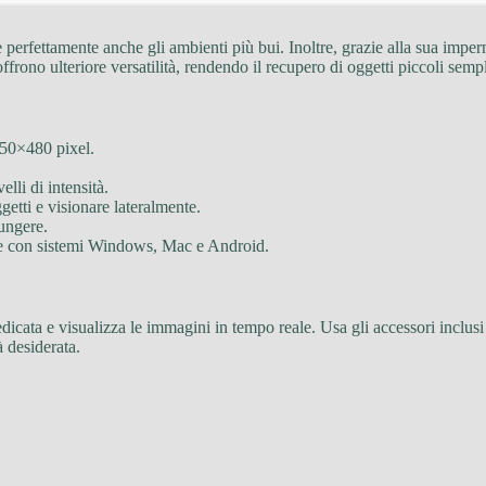
 perfettamente anche gli ambienti più bui. Inoltre, grazie alla sua imperm
frono ulteriore versatilità, rendendo il recupero di oggetti piccoli semp
650×480 pixel.
elli di intensità.
etti e visionare lateralmente.
iungere.
ne con sistemi Windows, Mac e Android.
dicata e visualizza le immagini in tempo reale. Usa gli accessori inclusi
à desiderata.