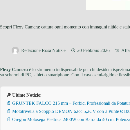
Scopri Flexy Camera: cattura ogni momento con immagini nitide e stabil
Redazione Rosa Notizie
20 Febbraio 2026
Affa
Flexy Camera
è lo strumento indispensabile per chi desidera ispezionar
su schermi di PC, tablet o smartphone. Con il cavo semi-rigido e flessibi
🔎 Ultime Notizie:
📄 GRÜNTEK FALCO 215 mm – Forbici Professionali da Potatura pe
📄 Mototrivella a Scoppio DEMON 62cc 5,2CV con 3 Punte Ø100/
📄 Oregon Motosega Elettrica 2400W con Barra da 40 cm: Potenza 