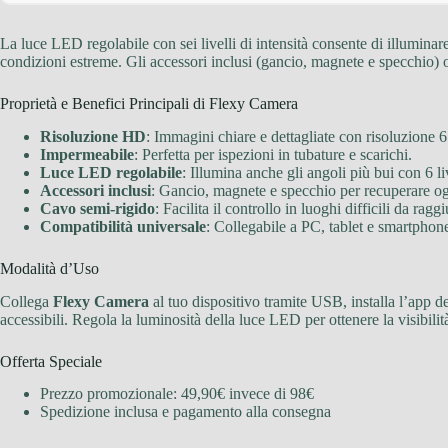
La luce LED regolabile con sei livelli di intensità consente di illuminare
condizioni estreme. Gli accessori inclusi (gancio, magnete e specchio) of
Proprietà e Benefici Principali di Flexy Camera
Risoluzione HD
: Immagini chiare e dettagliate con risoluzione 
Impermeabile
: Perfetta per ispezioni in tubature e scarichi.
Luce LED regolabile
: Illumina anche gli angoli più bui con 6 liv
Accessori inclusi
: Gancio, magnete e specchio per recuperare ogg
Cavo semi-rigido
: Facilita il controllo in luoghi difficili da ragg
Compatibilità universale
: Collegabile a PC, tablet e smartpho
Modalità d’Uso
Collega
Flexy Camera
al tuo dispositivo tramite USB, installa l’app de
accessibili. Regola la luminosità della luce LED per ottenere la visibilit
Offerta Speciale
Prezzo promozionale: 49,90€ invece di 98€
Spedizione inclusa e pagamento alla consegna