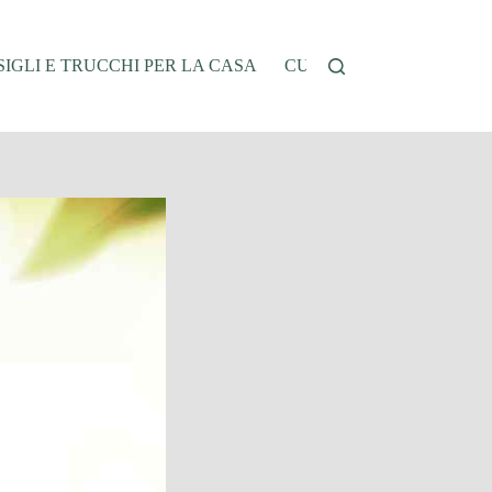
IGLI E TRUCCHI PER LA CASA
CUCINA E RICETTE
G