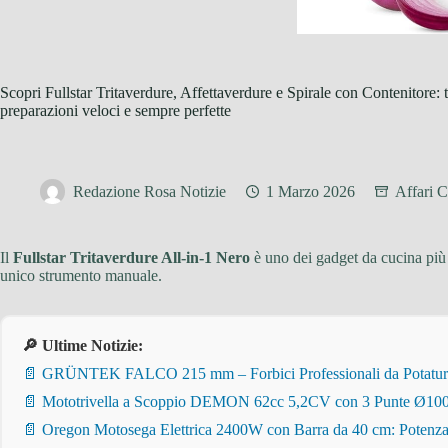
Scopri Fullstar Tritaverdure, Affettaverdure e Spirale con Contenitore: ta
preparazioni veloci e sempre perfette
Redazione Rosa Notizie
1 Marzo 2026
Affari 
Il
Fullstar Tritaverdure All-in-1 Nero
è uno dei gadget da cucina più a
unico strumento manuale.
🔎 Ultime Notizie:
📄 GRÜNTEK FALCO 215 mm – Forbici Professionali da Potatura pe
📄 Mototrivella a Scoppio DEMON 62cc 5,2CV con 3 Punte Ø100/
📄 Oregon Motosega Elettrica 2400W con Barra da 40 cm: Potenza 