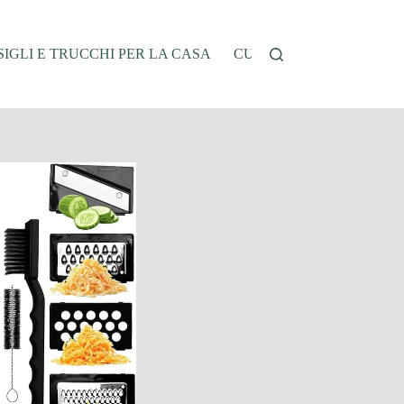
IGLI E TRUCCHI PER LA CASA
CUCINA E RICETTE
G