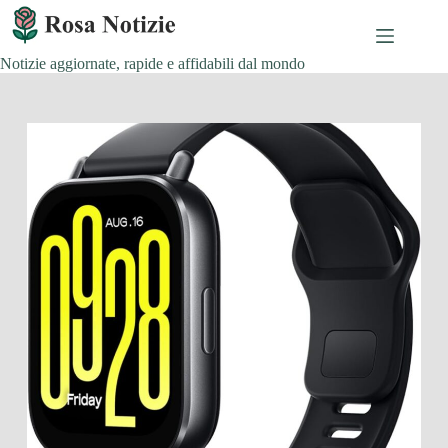
Salta
al
contenuto
Notizie aggiornate, rapide e affidabili dal mondo