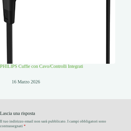
PHILIPS Cuffie con Cavo/Controlli Integrati
16 Marzo 2026
Lascia una risposta
Il tuo indirizzo email non sarà pubblicato.
I campi obbligatori sono
contrassegnati
*