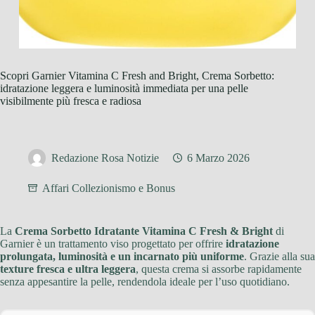
Scopri Garnier Vitamina C Fresh and Bright, Crema Sorbetto:
idratazione leggera e luminosità immediata per una pelle
visibilmente più fresca e radiosa
Redazione Rosa Notizie
6 Marzo 2026
Affari Collezionismo e Bonus
La
Crema Sorbetto Idratante Vitamina C Fresh & Bright
di
Garnier è un trattamento viso progettato per offrire
idratazione
prolungata, luminosità e un incarnato più uniforme
. Grazie alla sua
texture fresca e ultra leggera
, questa crema si assorbe rapidamente
senza appesantire la pelle, rendendola ideale per l’uso quotidiano.