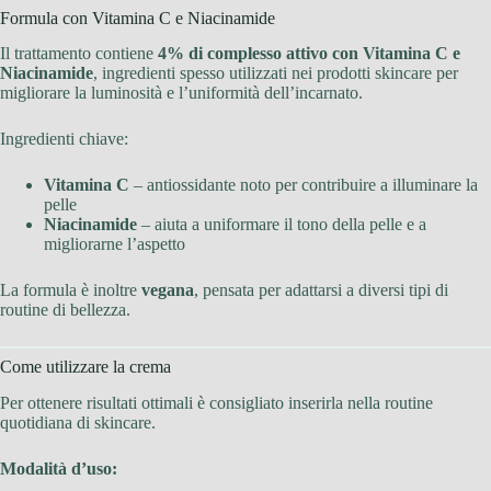
Formula con Vitamina C e Niacinamide
Il trattamento contiene
4% di complesso attivo con Vitamina C e
Niacinamide
, ingredienti spesso utilizzati nei prodotti skincare per
migliorare la luminosità e l’uniformità dell’incarnato.
Ingredienti chiave:
Vitamina C
– antiossidante noto per contribuire a illuminare la
pelle
Niacinamide
– aiuta a uniformare il tono della pelle e a
migliorarne l’aspetto
La formula è inoltre
vegana
, pensata per adattarsi a diversi tipi di
routine di bellezza.
Come utilizzare la crema
Per ottenere risultati ottimali è consigliato inserirla nella routine
quotidiana di skincare.
Modalità d’uso: