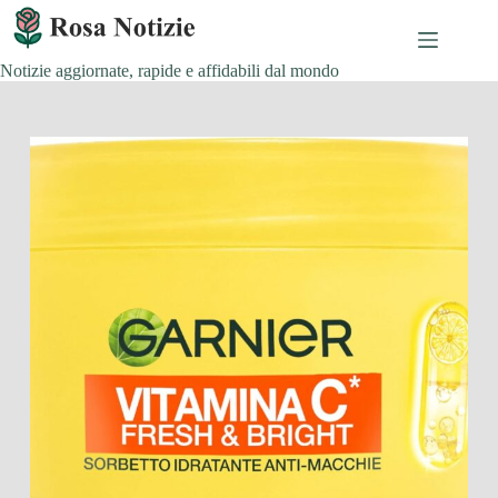
Salta
al
contenuto
Notizie aggiornate, rapide e affidabili dal mondo