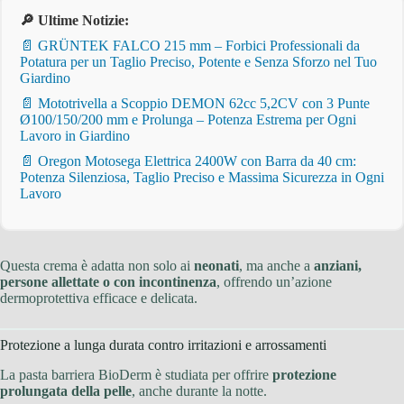
🔎 Ultime Notizie:
📄 GRÜNTEK FALCO 215 mm – Forbici Professionali da
Potatura per un Taglio Preciso, Potente e Senza Sforzo nel Tuo
Giardino
📄 Mototrivella a Scoppio DEMON 62cc 5,2CV con 3 Punte
Ø100/150/200 mm e Prolunga – Potenza Estrema per Ogni
Lavoro in Giardino
📄 Oregon Motosega Elettrica 2400W con Barra da 40 cm:
Potenza Silenziosa, Taglio Preciso e Massima Sicurezza in Ogni
Lavoro
Questa crema è adatta non solo ai
neonati
, ma anche a
anziani,
persone allettate o con incontinenza
, offrendo un’azione
dermoprotettiva efficace e delicata.
Protezione a lunga durata contro irritazioni e arrossamenti
La pasta barriera BioDerm è studiata per offrire
protezione
prolungata della pelle
, anche durante la notte.