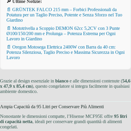
🔎 Ultime Notizie:
📄 GRÜNTEK FALCO 215 mm – Forbici Professionali da
Potatura per un Taglio Preciso, Potente e Senza Sforzo nel Tuo
Giardino
📄 Mototrivella a Scoppio DEMON 62cc 5,2CV con 3 Punte
Ø100/150/200 mm e Prolunga – Potenza Estrema per Ogni
Lavoro in Giardino
📄 Oregon Motosega Elettrica 2400W con Barra da 40 cm:
Potenza Silenziosa, Taglio Preciso e Massima Sicurezza in Ogni
Lavoro
Grazie al design essenziale in
bianco
e alle dimensioni contenute (
54,6
x 47,9 x 85,4 cm
), questo congelatore si integra facilmente in qualsiasi
ambiente domestico.
Ampia Capacità da 95 Litri per Conservare Più Alimenti
Nonostante le dimensioni compatte, l’Hisense MCF95E offre
95 litri
di capacità netta
, ideali per conservare grandi quantità di alimenti
congelati.