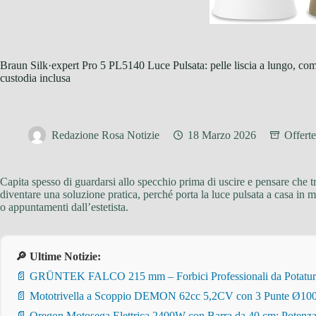
Braun Silk·expert Pro 5 PL5140 Luce Pulsata: pelle liscia a lungo, como
custodia inclusa
Redazione Rosa Notizie
18 Marzo 2026
Offerte
Capita spesso di guardarsi allo specchio prima di uscire e pensare che t
diventare una soluzione pratica, perché porta la luce pulsata a casa in
o appuntamenti dall’estetista.
🔎 Ultime Notizie:
📄 GRÜNTEK FALCO 215 mm – Forbici Professionali da Potatura pe
📄 Mototrivella a Scoppio DEMON 62cc 5,2CV con 3 Punte Ø100/
📄 Oregon Motosega Elettrica 2400W con Barra da 40 cm: Potenza 