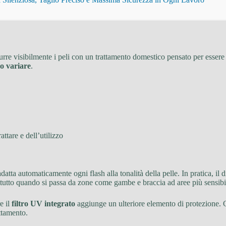
durre visibilmente i peli con un trattamento domestico pensato per essere r
no variare
.
attare e dell’utilizzo
adatta automaticamente ogni flash alla tonalità della pelle. In pratica, il
ttutto quando si passa da zone come gambe e braccia ad aree più sensibil
e il
filtro UV integrato
aggiunge un ulteriore elemento di protezione. C
attamento.