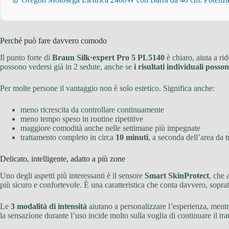
Perché può fare davvero comodo
Il punto forte di
Braun Silk·expert Pro 5 PL5140
è chiaro, aiuta a ri
possono vedersi già in 2 sedute, anche se
i risultati individuali posso
Per molte persone il vantaggio non è solo estetico. Significa anche:
meno ricrescita da controllare continuamente
meno tempo speso in routine ripetitive
maggiore comodità anche nelle settimane più impegnate
trattamento completo in circa
10 minuti
, a seconda dell’area da tr
Delicato, intelligente, adatto a più zone
Uno degli aspetti più interessanti è il sensore
Smart SkinProtect
, che 
più sicuro e confortevole. È una caratteristica che conta davvero, sopra
Le
3 modalità di intensità
aiutano a personalizzare l’esperienza, mentr
la sensazione durante l’uso incide molto sulla voglia di continuare il tr