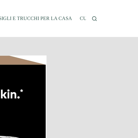
IGLI E TRUCCHI PER LA CASA
CUCINA E RICETTE
G