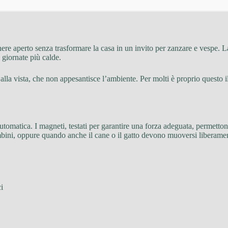
ere aperto senza trasformare la casa in un invito per zanzare e vespe. La r
e giornate più calde.
 alla vista, che non appesantisce l’ambiente. Per molti è proprio questo i
tomatica. I magneti, testati per garantire una forza adeguata, permetton
bini, oppure quando anche il cane o il gatto devono muoversi liberame
i