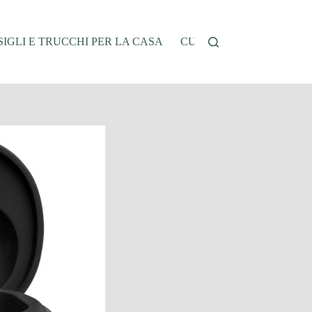
IGLI E TRUCCHI PER LA CASA
CUCINA E RICETTE
G